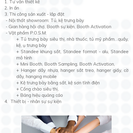
1. Tư vấn thiết kế
2. In ấn
3. Thi công sản xuất - lắp đặt
- Nội thất showroom: Tủ, kệ trưng bày
- Gian hàng hội chợ, Booth sự kiện, Booth Activation
- Vật phẩm P.O.S.M:
+ Tủ trưng bày siêu thị, nhà thuốc, tủ mỹ phẩm…quầy,
kệ, ụ trưng bày
+ Standee khung sắt, Standee format - alu, Standee
mô hình
+ Mini Booth, Booth Sampling, Booth Activation,
+ Hanger dây nhựa, hanger sắt treo, hanger giấy, cờ
dây, hanging mobile
+ Kệ trưng bày bằng sắt, kệ sơn tĩnh điện
+ Cổng chào siêu thị,
+ Bảng hiệu quảng cáo
4. Thiết bị - nhân sự sự kiện