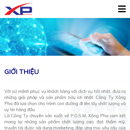
Trang
chủ
Giới
thiệu
Sản
phẩm
GIỚI THIỆU
Dự
án
Tin
Với sứ mệnh phục vụ khách hàng với dịch vụ tốt nhất, đưa ra
tức
những giải pháp và sản phẩm hữu ích nhất. Công Ty Xông
Pha đã lựa chọn cho mình con đường đi lên lấy chất lượng và
Liên
uy tín hàng đầu.
hệ
Là Công Ty chuyên sản xuất về P.O.S.M, Xông Pha cam kết
mang lại những sản phẩm chất lượng cao, đạt thẩm mỹ,
truyền tải được nội dung marketing, đáp ứng mọi yêu cầu của